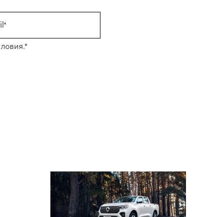
l
ловия.
*