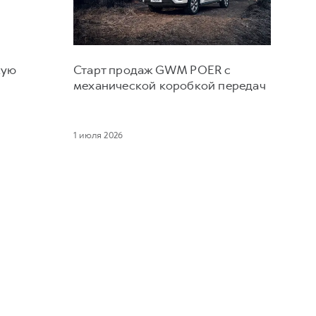
кую
Старт продаж GWM POER с
и
механической коробкой передач
1 июля 2026