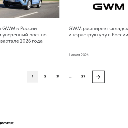
 GWM в России
GWM расширяет складс
и уверенный рост во
инфраструктуру в Росси
вартале 2026 года
1 июля 2026
1
2
3
…
21
POER