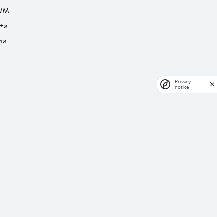
GWM
+»
ии
Privacy
notice