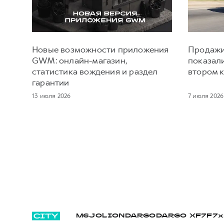
Новые возможности приложения
Продажи
GWM: онлайн-магазин,
показал
статистика вождения и раздел
втором к
гарантии
13 июля 2026
7 июля 2026
M6
JOLION
DARGO
DARGO Х
F7
F7x