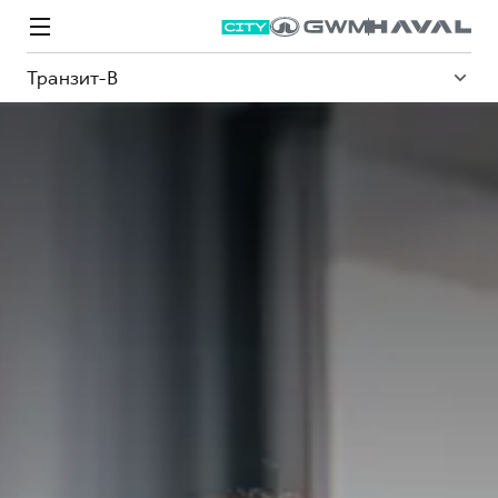
Транзит-В
Модели
Покупателям
Владельцам
Спецпредложения
О дилере
ВЫБОР И ПОКУПКА
СЕРВИС
СПЕЦПРЕДЛОЖЕНИЯ
БРЕНД HAVAL
Автомобили в наличии
Все о сервисе
Покупателям
О бренде
Конфигуратор HAVAL
Запись на сервис
Владельцам
Новости
M6
Аксессуары HAVAL
Моторное масло
О GWM
JOLION
от 2 049 000 ₽
от 2 049 000 ₽
Каталоги и прайс-листы
Стоимость ТО
Программа «HAVAL Защита+»
ИНФОРМАЦИЯ О ДИЛЕРЕ