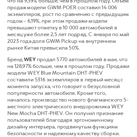
что на 9,39% больше, чем в прошлом году. Объем
продаж модели GWM POER составил 14 006
экземпляров, рост по сравнению с предыдущим
годом – 6,19%, при этом продажи модели
превышают отметку в 10 000 автомобилей в
месяц уже более 2,5 лет подряд. С января по май
2023 года доля GWM Pickup на внутреннем
рынке Китая превысила 50%.
Бренд
WEY
продал 5770 автомобилей в мае, что
на 128,97% больше, чем в прошлом году. Продажи
модели WEY Blue Mountain DHT-PHEV
составили 5316 экземпляров в первый месяц с
момента запуска, что говорит о безусловной
популярности автомобиля. Кроме того,
началось производство нового флагманского 5-
местного электрического внедорожника WEY
New Mocha DHT-PHEV. Он получил признание
пользователей благодаря эргономичному
дизайну интерьера, продвинутым функциям
безопасности и надежному качеству сборки.