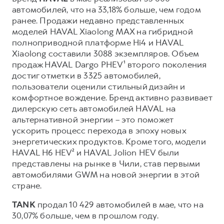
автомобилей, что на 33,18% больше, чем годом
Тест-драйв
СЕРВИСНОЕ ОБСЛУЖИВАНИЕ
О дилере
ранее. Продажи недавно представленных
Трейд-ин
моделей HAVAL Xiaolong MAX на гибридной
Нулевое ТО
Наша команда
полноприводной платформе Hi4 и HAVAL
DARGO
DARGO X
Программа «Помощь на дороге»
Контакты
от 3 199 000 ₽
Xiaolong составили 3088 экземпляров. Объем
от 3 499 000 ₽
КРЕДИТ И СТРАХОВАНИЕ
Регламенты технического обслуживания
продаж HAVAL Dargo PHEV¹ второго поколения
достиг отметки в 3325 автомобилей,
Кредитный калькулятор
Электронный ПТС
пользователи оценили стильный дизайн и
Страхование
комфортное вождение. Бренд активно развивает
дилерскую сеть автомобилей HAVAL на
Кредит
ПОДДЕРЖКА
альтернативной энергии – это поможет
F7
F7X
GWM Безопасность
ускорить процесс перехода в эпоху новых
от 2 899 000 ₽
от 3 599 000 ₽
энергетических продуктов. Кроме того, модели
КОРПОРАТИВНЫМ КЛИЕНТАМ
Гарантия HAVAL
HAVAL H6 HEV² и HAVAL Jolion HEV были
Для малого бизнеса
Мобильное приложение GWM
представлены на рынке в Чили, став первыми
автомобилями GWM на новой энергии в этой
Корпоративным клиентам
Программа «HAVAL Защита+»
стране.
Крупным корпоративным клиентам
Руководства по эксплуатации
POER
TANK
продал 10 429 автомобилей в мае, что на
от 3 449 000 ₽
Система управления автопарком
Подписки
30,07% больше, чем в прошлом году.