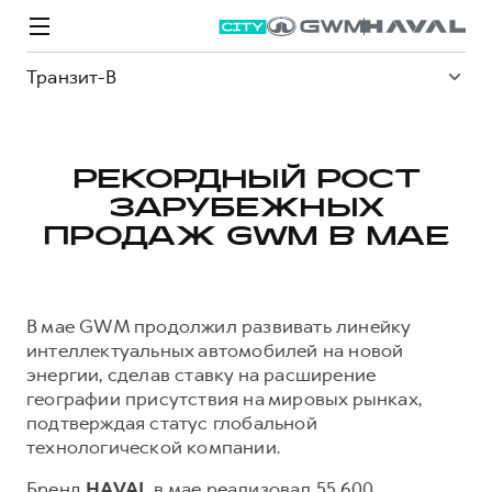
Транзит-В
РЕКОРДНЫЙ РОСТ
ЗАРУБЕЖНЫХ
Модели
Покупателям
Владельцам
Спецпредложения
О дилере
ПРОДАЖ GWM В МАЕ
ВЫБОР И ПОКУПКА
СЕРВИС
СПЕЦПРЕДЛОЖЕНИЯ
БРЕНД HAVAL
В мае GWM продолжил развивать линейку
Автомобили в наличии
Все о сервисе
Покупателям
О бренде
интеллектуальных автомобилей на новой
энергии, сделав ставку на расширение
Конфигуратор HAVAL
Запись на сервис
Владельцам
Новости
географии присутствия на мировых рынках,
M6
Аксессуары HAVAL
Моторное масло
О GWM
JOLION
подтверждая статус глобальной
от 2 049 000 ₽
от 2 049 000 ₽
технологической компании.
Каталоги и прайс-листы
Стоимость ТО
Бренд
HAVAL
в мае реализовал 55 600
Программа «HAVAL Защита+»
ИНФОРМАЦИЯ О ДИЛЕРЕ