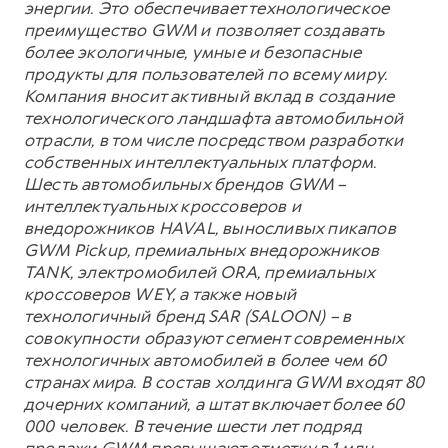
энергии. Это обеспечивает технологическое
преимущество GWM и позволяет создавать
более экологичные, умные и безопасные
продукты для пользователей по всему миру.
Компания вносит активный вклад в создание
технологического ландшафта автомобильной
отрасли, в том числе посредством разработки
собственных интеллектуальных платформ.
Шесть автомобильных брендов GWM –
интеллектуальных кроссоверов и
внедорожников HAVAL, выносливых пикапов
GWM Pickup, премиальных внедорожников
TANK, электромобилей ORA, премиальных
кроссоверов WEY, а также новый
технологичный бренд SAR (SALOON) – в
совокупности образуют сегмент современных
технологичных автомобилей в более чем 60
странах мира. В состав холдинга GWM входят 80
дочерних компаний, а штат включает более 60
000 человек. В течение шести лет подряд
продажи GWM превышают отметку в 1 млн